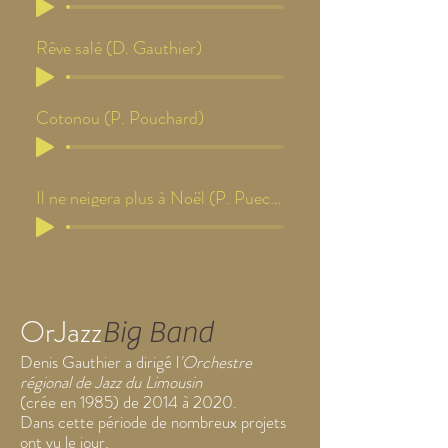
Rêve salé (D. Gauthier)
Cotonou (P. Pouchard)
Il ne neigera plus à Noël (P. Puech)
OrJazz
Big Band
Denis Gauthier a dirigé l
'Orchestre
régional de Jazz du Limousin
(crée en 1985) de 2014 à 2020.
Dans cette période de nombreux projets
ont vu le jour.