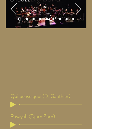
Qui pense quoi (D. Gauthier)
Ravayah (Djorn Zorn)