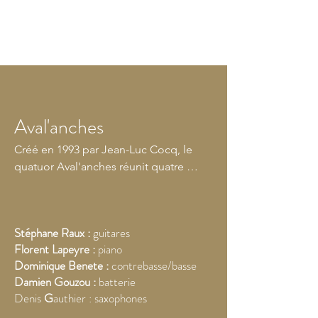
Aval'anches
Créé en 1993 par Jean-Luc Cocq, le 
quatuor Aval'anches réunit quatre 
musiciens venus d'horizons divers, 
mais partageant une même passion : le 
saxophone dans tous ses états.

Stéphane Raux :
guitares
Florent Lapeyre :
piano
Ce Quatuor propose 2 ésthétiques 
Dominique Benete :
contrebasse/basse
différentes, sans porosité entre elles:

Damien
Gouzou :
batterie
Dans le répertoire "classique", ils 
Denis
G
authier : saxophones
jouent des becs classiques, avec un 