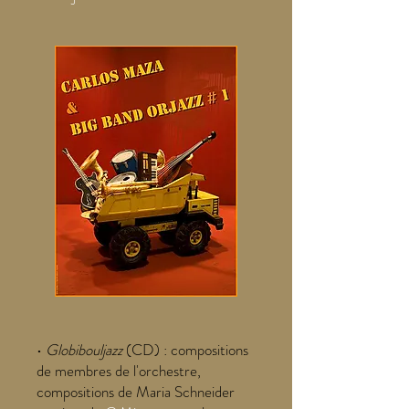
•
Globibouljazz
(CD) : compositions
de membres de l'orchestre,
compositions de Maria Schneider