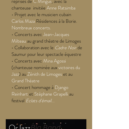
reprises de
C
Mingus
,
avec la
chanteuse invitée
Anne Ratsimba
•
Projet avec le musicien cubain
Carlos Maza
Résidences à la Borie.
Nombreux concerts.
•
Concerts avec
Jean-Jacques
Milteau
au grand théatre de Limoges
•
Collaboration avec le
Cadre Noir
de
Saumur pour leur spectacle équestre
•
Concerts avec
Mina Agossi
(chanteuse nominée aux
victoires du
Jazz
) au
Zénith de Limoges
et au
Grand Théatre
•
Concert hommage à
Django
Reinhart
et
Stéphane Grapelli
au
festival
Eclats d'émail
...
OrJazz
Big Band