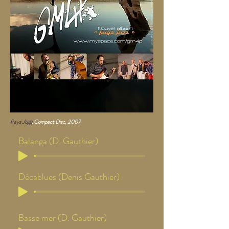
Pays
. Compact Disc, 2007
Jazz
Balanga (D. Gauthier)
Décablues (Denis Gauthier)
Basse mer (D. Gauthier)