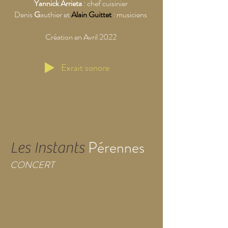
Yannick Arrieta
: chef cuisinier
Denis
G
authier et
Alain Guittet
: musiciens
Création en Avril 2022
Exrait sonore
Pérennes
Les Instants
CONCERT