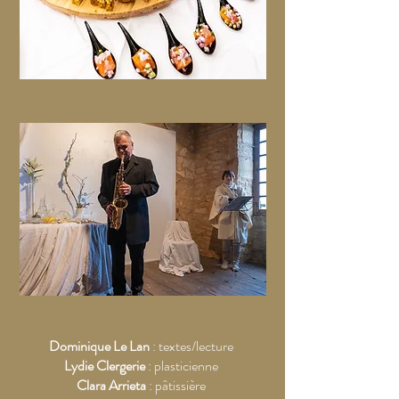
Dominique Le L
an
: textes/lecture
Lydie Clergerie
: plasticienne
Clara Arrieta
: pâtissière