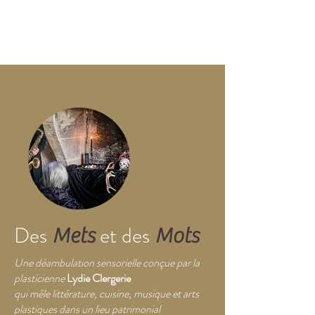
Des
et des
Mets
Mots
Une déambulation sensorielle conçue par la
plasticienne
Lydie Clergerie
qui mêle littérature, cuisine, musique et arts
plastiques dans un lieu patrimonial