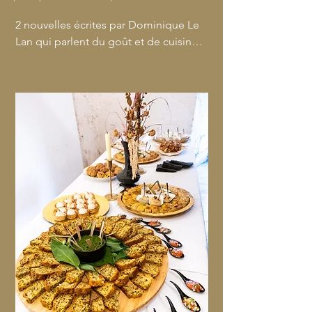
2 nouvelles écrites par Dominique Le 
Lan qui parlent du goût et de cuisine 
récitées par l’auteure, 2 musiciens qui 
l’accompagnent, une installation pour 
chaque nouvelle crée par Lydie 
Clergerie et dégustation  à la fin de 
chaque tableau. Installations,  
palettes de saveurs et 
accompagnements musicaux sont 
conçues à partir des textes écrits .